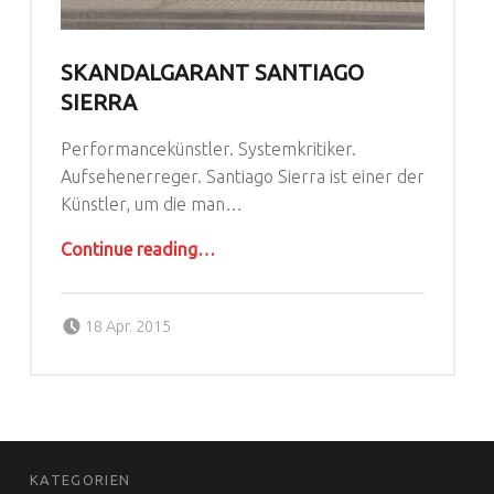
SKANDALGARANT SANTIAGO
SIERRA
Performancekünstler. Systemkritiker.
Aufsehenerreger. Santiago Sierra ist einer der
Künstler, um die man…
“Skandalgarant Santiago Sierra”
Continue reading
…
Posted on:
Written by:
Andreas Jerko
18 Apr. 2015
FOOTER SIDEBAR
KATEGORIEN