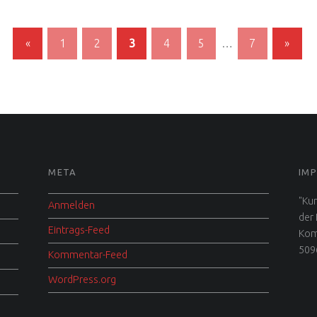
«
1
2
3
4
5
…
7
»
Previous page
Next page
META
IM
"Kun
Anmelden
der
Eintrags-Feed
Kom
509
Kommentar-Feed
WordPress.org