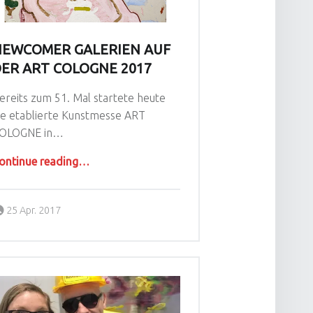
EWCOMER GALERIEN AUF
ER ART COLOGNE 2017
ereits zum 51. Mal startete heute
ie etablierte Kunstmesse ART
OLOGNE in…
“Newcomer Galerien auf der ART COLOGNE 2017”
ontinue reading
…
Posted on:
Written by:
25 Apr. 2017
Diane Schoeneck