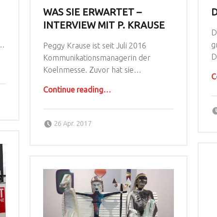
WAS SIE ERWARTET –
D
INTERVIEW MIT P. KRAUSE
D
.…
g
Peggy Krause ist seit Juli 2016
D
Kommunikationsmanagerin der
Koelnmesse. Zuvor hat sie…
C
“WAS SIE ERWARTET – INTERVIEW MIT P. KRAUSE”
Continue reading
…
Posted on:
Written by:
Alina Knops
26 Apr. 2017