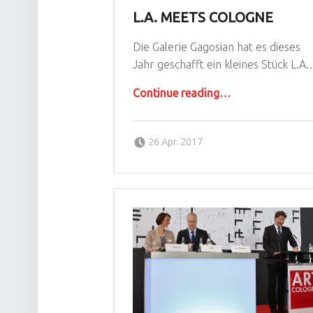
L.A. MEETS COLOGNE
Die Galerie Gagosian hat es dieses
Jahr geschafft ein kleines Stück L.A
“L.A. meets Cologne”
Continue reading
…
Posted on:
Written by:
Alina Knops
26 Apr. 2017