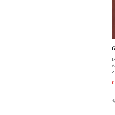
G
D
W
A
C