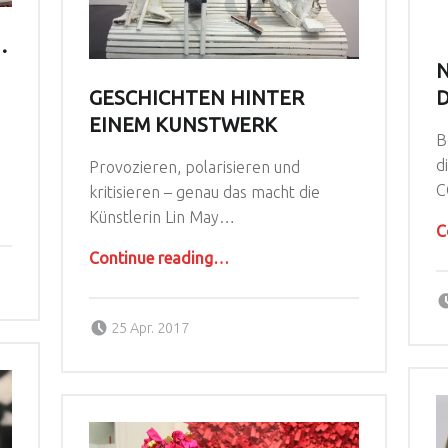
.
N
GESCHICHTEN HINTER
D
EINEM KUNSTWERK
B
d
Provozieren, polarisieren und
C
kritisieren – genau das macht die
Künstlerin Lin May…
C
“Geschichten hinter einem Kunstwerk”
Continue reading
…
Posted on:
Written by:
Alina Knops
25 Apr. 2017