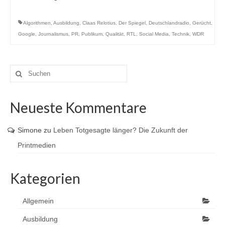
Algorithmen
,
Ausbildung
,
Claas Relotius
,
Der Spiegel
,
Deutschlandradio
,
Gerücht
,
Google
,
Journalismus
,
PR
,
Publikum
,
Qualität
,
RTL
,
Social Media
,
Technik
,
WDR
Suche
nach:
Neueste Kommentare
Simone
zu
Leben Totgesagte länger? Die Zukunft der
Printmedien
Kategorien
Allgemein
Ausbildung