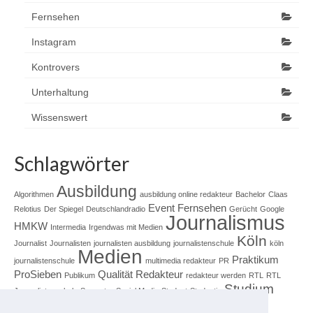
Fernsehen
Instagram
Kontrovers
Unterhaltung
Wissenswert
Schlagwörter
Ausbildung
Algorithmen
ausbildung online redakteur
Bachelor
Claas
Event
Fernsehen
Relotius
Der Spiegel
Deutschlandradio
Gerücht
Google
Journalismus
HMKW
Intermedia
Irgendwas mit Medien
Köln
Journalist
Journalisten
journalisten ausbildung
journalistenschule
köln
Medien
Praktikum
journalistenschule
multimedia redakteur
PR
ProSieben
Qualität
Redakteur
Publikum
redakteur werden
RTL
RTL
Studium
Journalistenschule
Semester
Social Media
Student
Studentin
Unterhaltung
Unternehmen
Technik
Ton
tv ausbildung
Uni Köln