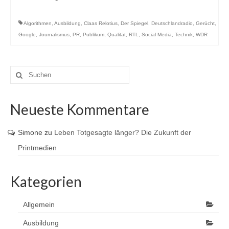
Algorithmen
,
Ausbildung
,
Claas Relotius
,
Der Spiegel
,
Deutschlandradio
,
Gerücht
,
Google
,
Journalismus
,
PR
,
Publikum
,
Qualität
,
RTL
,
Social Media
,
Technik
,
WDR
Suche
nach:
Neueste Kommentare
Simone
zu
Leben Totgesagte länger? Die Zukunft der
Printmedien
Kategorien
Allgemein
Ausbildung