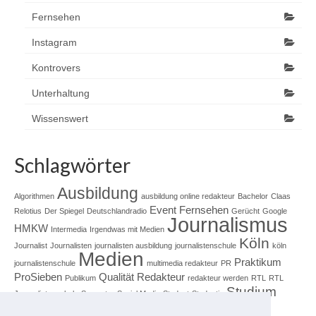
Fernsehen
Instagram
Kontrovers
Unterhaltung
Wissenswert
Schlagwörter
Ausbildung
Algorithmen
ausbildung online redakteur
Bachelor
Claas
Event
Fernsehen
Relotius
Der Spiegel
Deutschlandradio
Gerücht
Google
Journalismus
HMKW
Intermedia
Irgendwas mit Medien
Köln
Journalist
Journalisten
journalisten ausbildung
journalistenschule
köln
Medien
Praktikum
journalistenschule
multimedia redakteur
PR
ProSieben
Qualität
Redakteur
Publikum
redakteur werden
RTL
RTL
Studium
Journalistenschule
Semester
Social Media
Student
Studentin
Unterhaltung
Unternehmen
Technik
Ton
tv ausbildung
Uni Köln