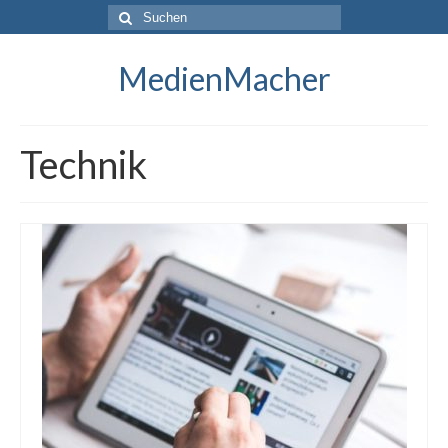
Suche
nach:
MedienMacher
Technik