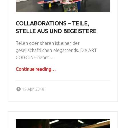
COLLABORATIONS – TEILE,
STELLE AUS UND BEGEISTERE
Teilen oder sharen ist einer der
gesellschaftlichen Megatrends. Die ART
COLOGNE nennt…
“Collaborations – Teile, stelle aus und begeistere”
Continue reading
…
Posted on:
Written by:
agoral
19 Apr. 2018