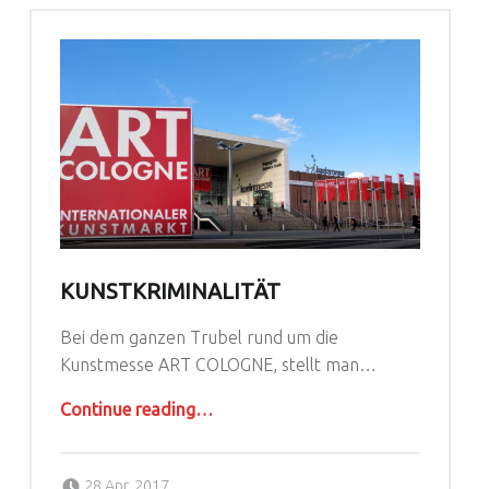
KUNSTKRIMINALITÄT
Bei dem ganzen Trubel rund um die
Kunstmesse ART COLOGNE, stellt man…
“Kunstkriminalität”
Continue reading
…
Posted on:
Written by:
schaubude
28 Apr. 2017