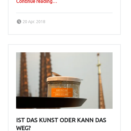
Continue reading
…
Posted on:
Written by:
agoral
20 Apr. 2018
IST DAS KUNST ODER KANN DAS
WEG?