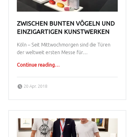
ZWISCHEN BUNTEN VÖGELN UND
EINZIGARTIGEN KUNSTWERKEN
Köln – Seit Mittwochmorgen sind die Türen
der weltweit ersten Messe für…
“Zwischen bunten Vögeln und einzigartigen Kunstwerken”
Continue reading
…
Posted on:
Written by:
agoral
20 Apr. 2018