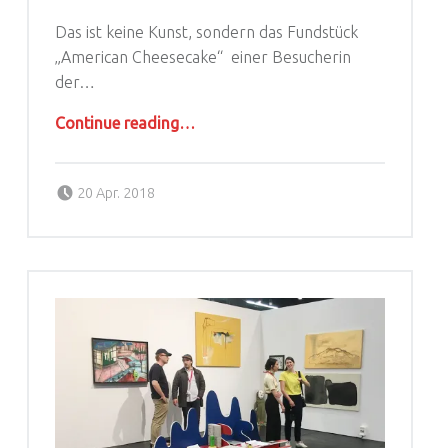
Das ist keine Kunst, sondern das Fundstück
„American Cheesecake“ einer Besucherin
der…
“Ist das Kunst oder kann das weg?”
Continue reading
…
Posted on:
Written by:
agoral
20 Apr. 2018