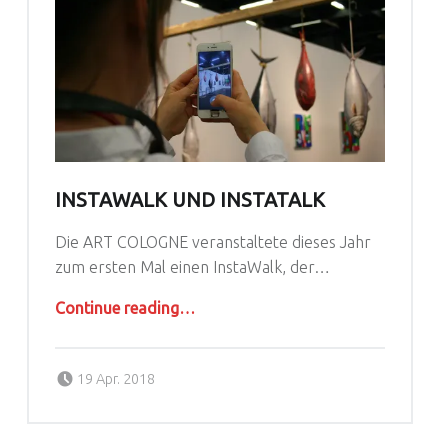
INSTAWALK UND INSTATALK
Die ART COLOGNE veranstaltete dieses Jahr
zum ersten Mal einen InstaWalk, der…
“InstaWalk und InstaTalk”
Continue reading
…
Posted on:
Written by:
agoral
19 Apr. 2018