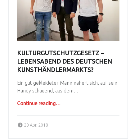
KULTURGUTSCHUTZGESETZ –
LEBENSABEND DES DEUTSCHEN
KUNSTHÄNDLERMARKTS?
Ein gut gekleideter Mann nähert sich, auf sein
Handy schauend, aus dem…
“Kulturgutschutzgesetz – Lebensabend des deutschen Kunsthändlermarkts?”
Continue reading
…
Posted on:
Written by:
agoral
20 Apr. 2018