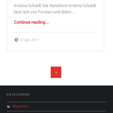
Kristina Schuldt Die Künstlerin Kristina Schuldt
lässt sich von Formen und Stilen…
“Bunt, bunter, ART COLOGNE”
Continue reading
…
Posted on:
Written by:
schaubude
27 Apr. 2017
POSTS NAVIGATION
»
FOOTER SIDEBAR
KATEGORIEN
Allgemein