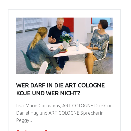
WER DARF IN DIE ART COLOGNE
KOJE UND WER NICHT?
Lisa-Marie Gormanns, ART COLOGNE Direktor
Daniel Hug und ART COLOGNE Sprecherin
Peggy…
“Wer darf in die ART COLOGNE Koje und wer nicht?”