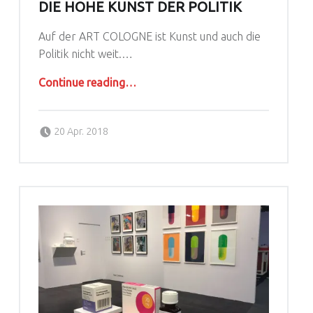
DIE HOHE KUNST DER POLITIK
Auf der ART COLOGNE ist Kunst und auch die
Politik nicht weit.…
“Die hohe Kunst der Politik”
Continue reading
…
Posted on:
Written by:
agoral
20 Apr. 2018