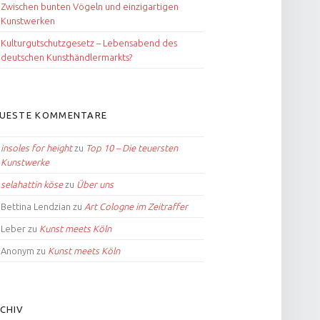
Zwischen bunten Vögeln und einzigartigen
Kunstwerken
Kulturgutschutzgesetz – Lebensabend des
deutschen Kunsthändlermarkts?
UESTE KOMMENTARE
insoles for height
zu
Top 10 – Die teuersten
Kunstwerke
selahattin köse
zu
Über uns
Bettina Lendzian
zu
Art Cologne im Zeitraffer
Leber
zu
Kunst meets Köln
Anonym
zu
Kunst meets Köln
CHIV