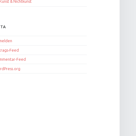
Kunst & Nichtkunst
ETA
melden
trags-Feed
mmentar-Feed
rdPress.org