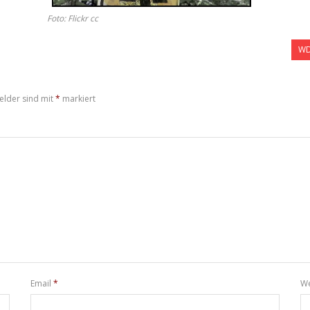
Foto: Flickr cc
WD
elder sind mit
*
markiert
Email
*
We