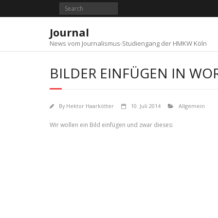
Skip
to
content
Journal
News vom Journalismus-Studiengang der HMKW Köln
BILDER EINFÜGEN IN WO
By
Hektor Haarkötter
10. Juli 2014
Allgemein
Wir wollen ein Bild einfügen und zwar dieses: