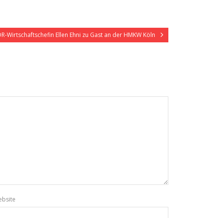
R-Wirtschaftschefin Ellen Ehni zu Gast an der HMKW Köln
bsite