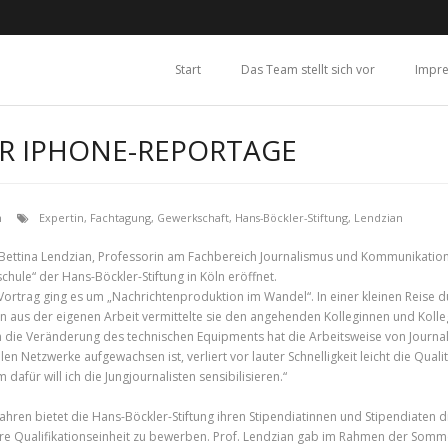
Start
Das Team stellt sich vor
Impr
R IPHONE-REPORTAGE
n
Expertin
,
Fachtagung
,
Gewerkschaft
,
Hans-Böckler-Stiftung
,
Lendzian
. Bettina Lendzian, Professorin am Fachbereich Journalismus und Kommunikation 
ule“ der Hans-Böckler-Stiftung in Köln eröffnet.
Vortrag ging es um „Nachrichtenproduktion im Wandel“. In einer kleinen Reise d
en aus der eigenen Arbeit vermittelte sie den angehenden Kolleginnen und Kolle
 die Veränderung des technischen Equipments hat die Arbeitsweise von Journalis
len Netzwerke aufgewachsen ist, verliert vor lauter Schnelligkeit leicht die Qua
m dafür will ich die Jungjournalisten sensibilisieren.“
 Jahren bietet die Hans-Böckler-Stiftung ihren Stipendiatinnen und Stipendiaten
e Qualifikationseinheit zu bewerben. Prof. Lendzian gab im Rahmen der Somme