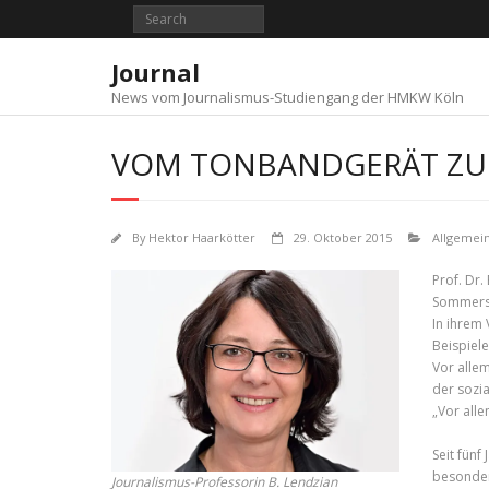
Skip
to
content
Journal
News vom Journalismus-Studiengang der HMKW Köln
VOM TONBANDGERÄT ZU
By
Hektor Haarkötter
29. Oktober 2015
Allgemei
Prof. Dr
Sommersch
In ihrem 
Beispiel
Vor allem
der sozia
„Vor alle
Seit fünf
besonder
Journalismus-Professorin B. Lendzian