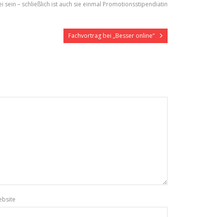
sein – schließlich ist auch sie einmal Promotionsstipendiatin
Fachvortrag bei „Besser online“
bsite