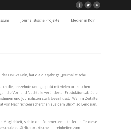
essum
Journalistische Projekte
Medien in Köln
der HMKW Köln, hat die diesjährige „Journalistische
urch die Jahrzehnte und gespickt mit vielen praktischen
gen die Vor- und Nachteile veränderter Produktionsabläufe.
tinnen und Journalisten stark beeinflusst. „Wer im Zeitalter
lität von Nachrichtenrecherchen aus dem Blick“, so Lendzian.
 die Möglichkeit, sich in den Sommersemesterferien für diese
rschule zusätzlich praktische Lehreinheiten zum