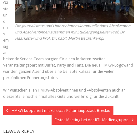
Gä
ste
un
d
Die Journalismus und Unternehmenskommunikations Absolventen
da
und Absolventinnen zusammen mit Studiengangsleiter Prof. Dr.
s
Haarkötter und Prof. Dr. habil. Martin Beckenkamp.
em
sig
ar
beitende Service-Team sorgten für einen lockeren zweiten
Veranstaltungspart mit Büffet, Party und Tanz. Die neue HMKW-Logowand
war den ganzen Abend über eine beliebte Kulisse für die vielen
persönlichen Erinnerungsfotos.
Wir wünschen allen HMKW-Absolventinnen und –Absolventen auch an
dieser Stelle noch einmal alles Gute und viel Erfolg für die Zukunft!
HMKW kooperiert mit Europas Kulturhauptstadt Breslau
Erstes Meeting bei der RTL Mediengruppe
LEAVE A REPLY