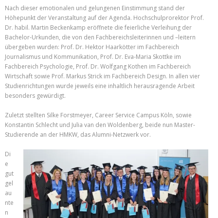
Nach dieser emotionalen und gelungenen Einstimmung stand der
Höhepunkt der Veranstaltung auf der Agenda. Hochschulprorektor Prof.
Dr. habil. Martin Beckenkamp eröffnete die feierliche Verleihung der
Bachelor-Urkunden, die von den Fachbereichsleiterinnen und –leitern
übergeben wurden: Prof. Dr. Hektor Haarkötter im Fachbereich
Journalismus und Kommunikation, Prof. Dr. Eva-Maria Skottke im
Fachbereich Psychologie, Prof. Dr. Wolfgang Kothen im Fachbereich
Wirtschaft sowie Prof. Markus Strick im Fachbereich Design. In allen vier
Studienrichtungen wurde jeweils eine inhaltlich herausragende Arbeit
besonders gewürdigt.
Zuletzt stellten Silke Forstmeyer, Career Service Campus Köln, sowie
Konstantin Schlecht und Julia van den Woldenberg, beide nun Master-
Studierende an der HMKW, das Alumni-Netzwerk vor.
Di
e
gut
gel
au
nte
n