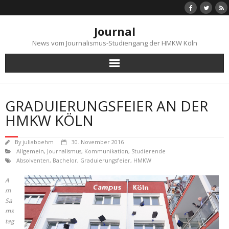
Skip
to
content
Journal
News vom Journalismus-Studiengang der HMKW Köln
GRADUIERUNGSFEIER AN DER
HMKW KÖLN
By
juliaboehm
30. November 2016
Allgemein
,
Journalismus
,
Kommunikation
,
Studierende
Absolventen
,
Bachelor
,
Graduierungsfeier
,
HMKW
A
m
Sa
ms
tag