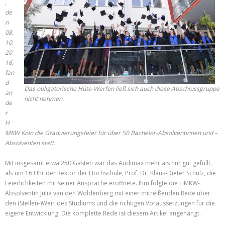
,
de
n
08.
10.
20
16,
fan
d
Das obligatorische Hüte-Werfen ließ sich auch diese Abschlussgruppe
an
nicht nehmen.
de
r
H
MKW Köln die Graduierungsfeier für über 50 Bachelor-Absolventinnen und –
Absolventen statt.
Mit insgesamt etwa 250 Gästen war das Audimax mehr als nur gut gefüllt,
als um 16 Uhr der Rektor der Hochschule, Prof. Dr. Klaus-Dieter Schulz, die
Feierlichkeiten mit seiner Ansprache eröffnete. Ihm folgte die HMKW-
Absolventin Julia van den Woldenberg mit einer mitreißenden Rede über
den (Stellen-)Wert des Studiums und die richtigen Voraussetzungen für die
eigene Entwicklung. Die komplette Rede ist diesem Artikel angehängt.