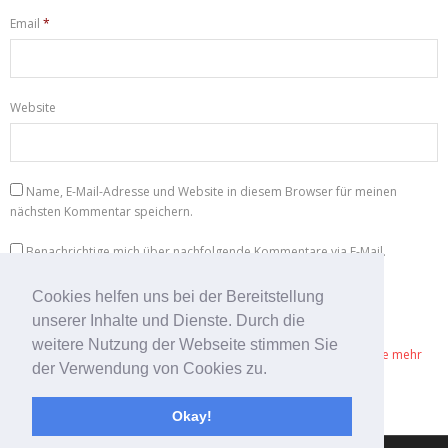
Email
*
Website
Name, E-Mail-Adresse und Website in diesem Browser für meinen
nächsten Kommentar speichern.
Benachrichtige mich über nachfolgende Kommentare via E-Mail.
Benachrichtige mich über neue Beiträge via E-Mail.
Cookies helfen uns bei der Bereitstellung
unserer Inhalte und Dienste. Durch die
weitere Nutzung der Webseite stimmen Sie
Diese Website verwendet Akismet, um Spam zu reduzieren.
Erfahre mehr
der Verwendung von Cookies zu.
darüber, wie deine Kommentardaten verarbeitet werden
.
Okay!