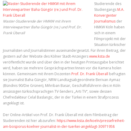
Studierende des
Studiengangs
M.A.
Konvergenter
Master-Studierende der HMKW mit ihrem
Journalismus
der
Interviewpartner Baha Güngör (re.) und Prof. Dr.
HMKW Köln haben
Frank Überall
sich in einem
Filmprojekt mit der
Situation türkischer
Journalisten und Journalistinnen auseinandergesetzt. Für ihren Beitrag, der
gestern auf der Website des Kölner Stadt-Anzeigers
www.ksta.de
veröffentlicht wurde und über den in der heutigen Printausgabe berichtet
wird, haben sie mehrere Gesprächspartner/innen vor die Kamera holen
können. Gemeinsam mit ihrem Dozenten
Prof. Dr. Frank Überall
befragten
sie Journalist Baha Güngör, NRW-Landtagsabgeordnete Berivan Aymaz
(Bündnis 90/Die Grünen), Mihriban Basar, Geschäftsführerin des in Köln
ansässigen türkischsprachigen TV-Senders „Arti TV“, sowie dessen
Chefredakteur Celal Baslangic, der in der Türkei in einem Strafprozess
angeklagt ist.
Der Online-Artikel von Prof. Dr. Frank Überall mit dem Filmbeitrag der
Studierenden ist hier abzurufen:
https://www.ksta.de/koeln/pressefreiheit-
am-bosporus-koelner-journalist-in-der-tuerkei-angeklagt-30971958