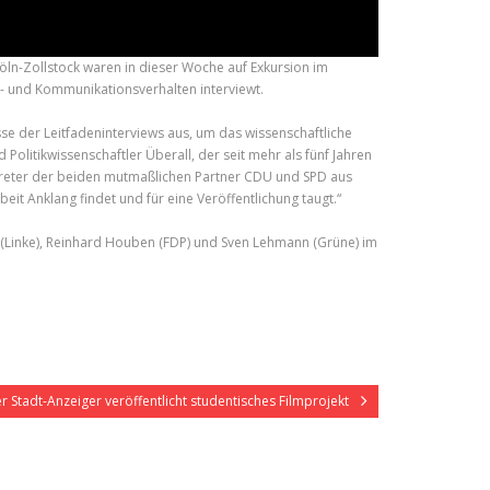
n-Zollstock waren in dieser Woche auf Exkursion im
- und Kommunikationsverhalten interviewt.
se der Leitfadeninterviews aus, um das wissenschaftliche
 Politikwissenschaftler Überall, der seit mehr als fünf Jahren
ertreter der beiden mutmaßlichen Partner CDU und SPD aus
eit Anklang findet und für eine Veröffentlichung taugt.“
(Linke), Reinhard Houben (FDP) und Sven Lehmann (Grüne) im
r Stadt-Anzeiger veröffentlicht studentisches Filmprojekt