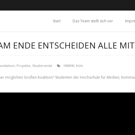
Start
Das Team stellt sich vor
Impr
M ENDE ENTSCHEIDEN ALLE MIT
nikation
,
Projekte
,
Studierende
HMKW
,
Köln
er möglichen Großen Koalition? Studenten der Hochschule für Medien, Kommunik