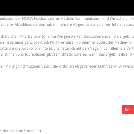
ikation der HMKW Hochschule für Medien, Kommunikation und Wirtschaft in Köl
 Bachelor-Abschluss stehen, haben mehrere Abgeordnete zu ihrem Informations
schaftlichen Mitarbeiterin Johanna Wergen werten die Studierenden die Ergebnis
nden im Seminar ganz praktisch Politik erfahren können“, erläutert der Medien- und
ebatte um die ‚Groko‘ brannte es uns natürlich auf den Nägeln, vor allem die V
istinnen und Journalisten gibt es nichts Schöneres, wenn das Ergebnis ihrer Arb
n Möring und Mützenich auch die örtlichen Abgeorneten Matthias W. Birkwald 
Kölne
elder sind mit
*
markiert