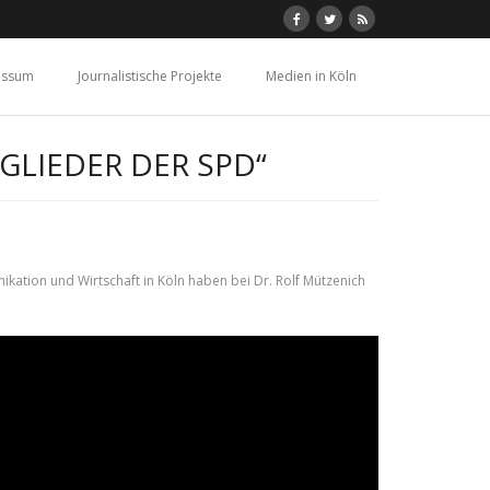
essum
Journalistische Projekte
Medien in Köln
GLIEDER DER SPD“
ation und Wirtschaft in Köln haben bei Dr. Rolf Mützenich