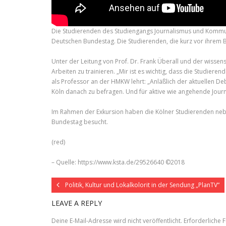
Die Studierenden des Studiengangs Journalismus und Kommun
Deutschen Bundestag. Die Studierenden, die kurz vor ihrem
Unter der Leitung von Prof. Dr. Frank Überall und der wissen
Arbeiten zu trainieren. „Mir ist es wichtig, dass die Studiere
als Professor an der HMKW lehrt: „Anläßlich der aktuellen D
Köln danach zu befragen. Und für aktive wie angehende Journal
Im Rahmen der Exkursion haben die Kölner Studierenden nebe
Bundestag besucht.
(red)
– Quelle: https://www.ksta.de/29526640 ©2018
Politik, Kultur und Lokalkolorit in der Sendung „PlanTV“
LEAVE A REPLY
Deine E-Mail-Adresse wird nicht veröffentlicht.
Erforderliche F