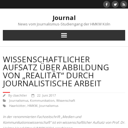
Skip
to
content
Journal
News vom Journalismus-Studiengang der HMKW Köln
WISSENSCHAFTLICHER
AUFSATZ ÜBER ABBILDUNG
VON „REALITÄT“ DURCH
JOURNALISTISCHE ARBEIT
By
cbachtler
22. Juni 2017
Journalismus
,
Kommunikation
,
Wissenschaft
Haarkötter
,
HMKW
,
Journalismus
In der renommierten Fachzeitschrift „Medien und
Kommunikationswissenschaft“ ist ein wissenschaftlicher Aufsatz von Prof. Dr.