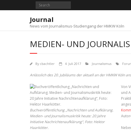
Skip
to
content
Journal
News vom Journalismus-Studiengang der HMKW Köln
MEDIEN- UND JOURNALIS
By
cbachtler
4. Juli 2017
Journalismus
Forum
Anlässlich des 20. Jubiläums der aktuell an der HMKW Köln ans
Von V
und Au
Prakti
anges
Buchveröffentlichung „Nachrichten und Aufklärung.
Komm
Medien- und Journalismuskritik heute: 20 Jahre
Autor
Initiative Nachrichtenaufklärung“, Foto: Hektor
Haarkötter.
Neben