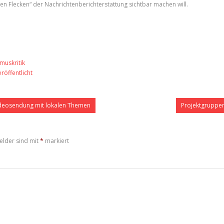
den Flecken“ der Nachrichtenberichterstattung sichtbar machen will.
muskritik
öffentlicht
Videosendung mit lokalen Themen
Projektgruppen
elder sind mit
*
markiert