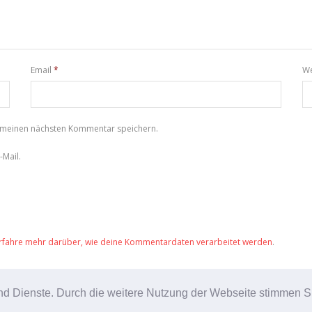
Email
*
We
r meinen nächsten Kommentar speichern.
Mail.
rfahre mehr darüber, wie deine Kommentardaten verarbeitet werden
.
e und Dienste. Durch die weitere Nutzung der Webseite stimmen
Theme by
Think Up Themes Ltd
. Powered by
WordPress
.