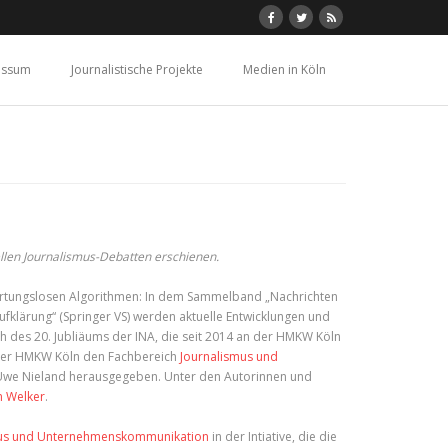
essum
Journalistische Projekte
Medien in Köln
ellen Journalismus-Debatten erschienen.
wortungslosen Algorithmen: In dem Sammelband „Nachrichten
aufklärung“ (Springer VS) werden aktuelle Entwicklungen und
ich des 20. Jubliäums der INA, die seit 2014 an der HMKW Köln
 der HMKW Köln den Fachbereich
Journalismus und
Uwe Nieland herausgegeben. Unter den Autorinnen und
in Welker
.
mus und Unternehmenskommunikation
in der Intiative, die die