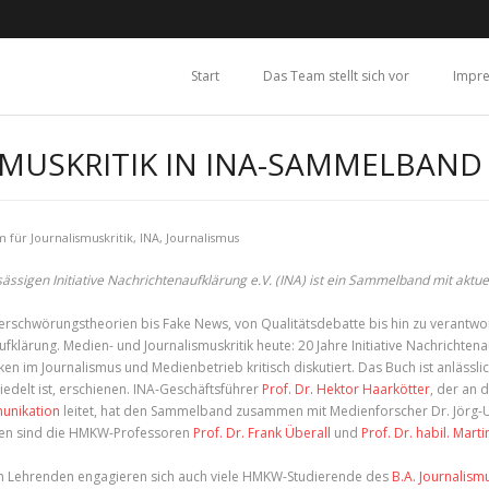
Start
Das Team stellt sich vor
Impr
MUSKRITIK IN INA-SAMMELBAND
 für Journalismuskritik
,
INA
,
Journalismus
ässigen Initiative Nachrichtenaufklärung e.V. (INA) ist ein Sammelband mit aktu
erschwörungstheorien bis Fake News, von Qualitätsdebatte bis hin zu verant
fklärung. Medien- und Journalismuskritik heute: 20 Jahre Initiative Nachrichten
ken im Journalismus und Medienbetrieb kritisch diskutiert. Das Buch ist anlässl
iedelt ist, erschienen. INA-Geschäftsführer
Prof. Dr. Hektor Haarkötter
, der an
unikation
leitet, hat den Sammelband zusammen mit Medienforscher Dr. Jörg-
en sind die HMKW-Professoren
Prof. Dr. Frank Überall
und
Prof. Dr. habil. Mart
 Lehrenden engagieren sich auch viele HMKW-Studierende des
B.A. Journalis