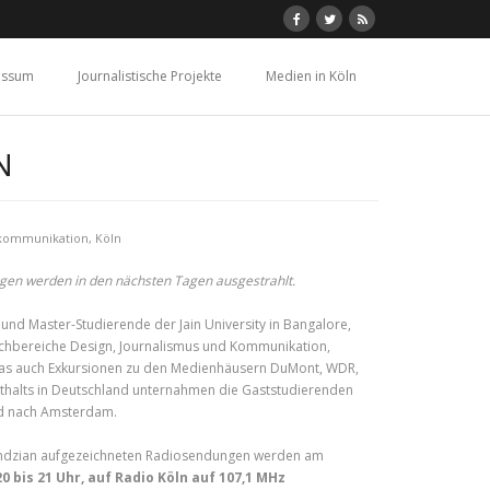
essum
Journalistische Projekte
Medien in Köln
N
skommunikation
,
Köln
gen werden in den nächsten Tagen ausgestrahlt.
d Master-Studierende der Jain University in Bangalore,
achbereiche Design, Journalismus und Kommunikation,
 das auch Exkursionen zu den Medienhäusern DuMont, WDR,
nthalts in Deutschland unternahmen die Gaststudierenden
nd nach Amsterdam.
 Lendzian aufgezeichneten Radiosendungen werden am
0 bis 21 Uhr, auf Radio Köln auf 107,1 MHz