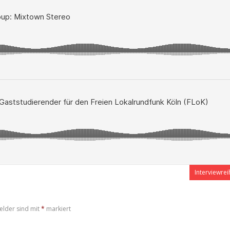
Interviewrei
elder sind mit
*
markiert