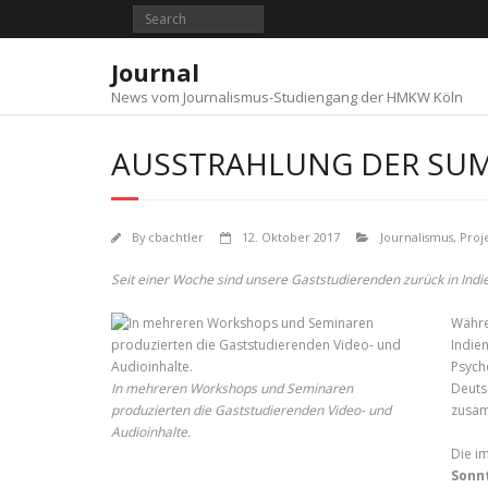
Skip
to
content
Journal
News vom Journalismus-Studiengang der HMKW Köln
AUSSTRAHLUNG DER SU
By
cbachtler
12. Oktober 2017
Journalismus
,
Proj
Seit einer Woche sind unsere Gaststudierenden zurück in In
Währe
Indie
Psych
In mehreren Workshops und Seminaren
Deuts
produzierten die Gaststudierenden Video- und
zusam
Audioinhalte.
Die i
Sonnt