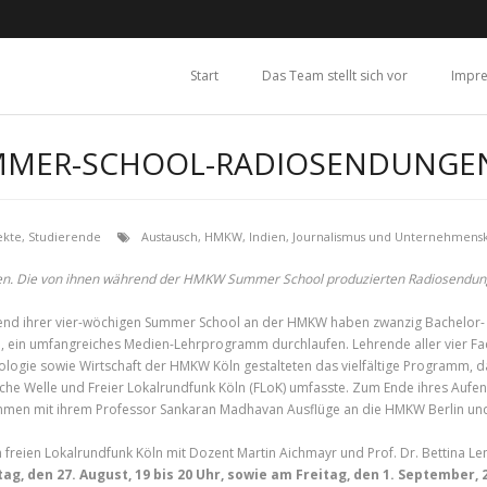
Start
Das Team stellt sich vor
Impr
MMER-SCHOOL-RADIOSENDUNGE
ekte
,
Studierende
Austausch
,
HMKW
,
Indien
,
Journalismus und Unternehmen
dien. Die von ihnen während der HMKW Summer School produzierten Radiosendun
nd ihrer vier-wöchigen Summer School an der HMKW haben zwanzig Bachelor- un
n, ein umfangreiches Medien-Lehrprogramm durchlaufen. Lehrende aller vier F
ologie sowie Wirtschaft der HMKW Köln gestalteten das vielfältige Programm,
che Welle und Freier Lokalrundfunk Köln (FLoK) umfasste. Zum Ende ihres Aufe
men mit ihrem Professor Sankaran Madhavan Ausflüge an die HMKW Berlin u
m freien Lokalrundfunk Köln mit Dozent Martin Aichmayr und Prof. Dr. Bettina
ag, den 27. August, 19 bis 20 Uhr, sowie am Freitag, den 1. September, 2