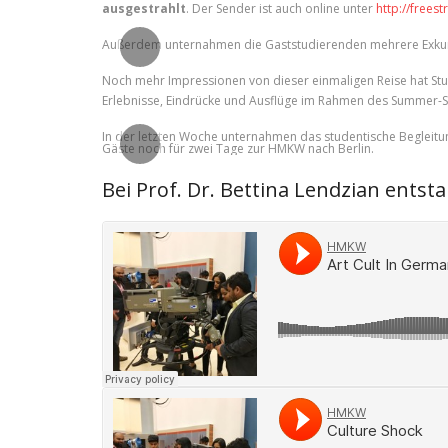
P
ausgestrahlt
. Der Sender ist auch online unter
http://frees
r
Außerdem unternahmen die Gaststudierenden mehrere Exkursio
e
Noch mehr Impressionen von dieser einmaligen Reise hat Studen
v
Erlebnisse, Eindrücke und Ausflüge im Rahmen des Summer-S
P
i
r
In der letzten Woche unternahmen das studentische Begleit
Gäste noch für zwei Tage zur HMKW nach Berlin.
o
e
Bei Prof. Dr. Bettina Lendzian entst
u
v
s
i
o
u
s