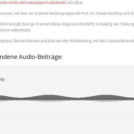
tream.nmdn.net/radioplayer/radiokoeln/
abrufbar.
nen, wie hier zur DuMont Mediengruppe mit Prof. Dr. Friederike Bing und Sil
t Amogh George in seinen Reise-Vlogs veröffentlicht: In bislang vier Teilen gib
chool-Aufenthalts:
ungsduo, Bennet Maraun und Julia van den Woldenberg, mit den Gaststudierende
andene Audio-Beiträge: