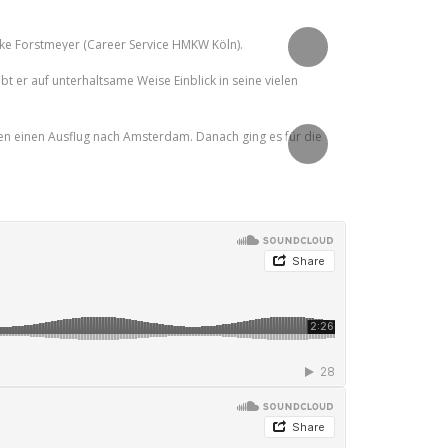
N
e
ke Forstmeyer (Career Service HMKW Köln).
x
t er auf unterhaltsame Weise Einblick in seine vielen
t
N
e
n einen Ausflug nach Amsterdam. Danach ging es für die
x
t