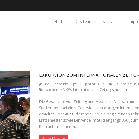
Start
Das Team stellt sich vor
Impr
EXKURSION ZUM INTERNATIONALEN ZEIT
By
juliaboehm
25. Januar 2017
Journalismus
,
Aachen
,
HMKW
,
Internationalen Zeitungsmuseum
Die Geschichte von Zeitung und Medien in Deutschland is
Studierende bei einer Exkursion zum dortigen Internati
erhielten über 40 Studierende und die begleitenden Lehr
Erstsemester sowie Lehrende im Studiengangs B.A. Jo
Köln unternahmen zum
Read More