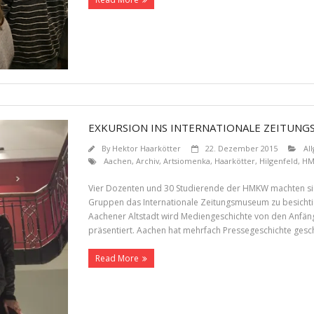
EXKURSION INS INTERNATIONALE ZEITUN
By
Hektor Haarkötter
22. Dezember 2015
Al
Aachen
,
Archiv
,
Artsiomenka
,
Haarkötter
,
Hilgenfeld
,
H
Vier Dozenten und 30 Studierende der HMKW machten sic
Gruppen das Internationale Zeitungsmuseum zu besichtig
Aachener Altstadt wird Mediengeschichte von den Anfängen
präsentiert. Aachen hat mehrfach Pressegeschichte gesc
Read More