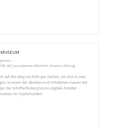
GSMUSEUM
lgemein
MKW
,
IAZ
,
Journalismus
,
Meinheit
,
Reuters
,
Zeitung
h auf den Weg von Köln gen Aachen, um dort in zwei
en. In einem der ältesten noch erhaltenen Häuser der
 der Schrifterfindung bis ins digitale Zeitalter
hrieben: Im 19.Jahrhundert