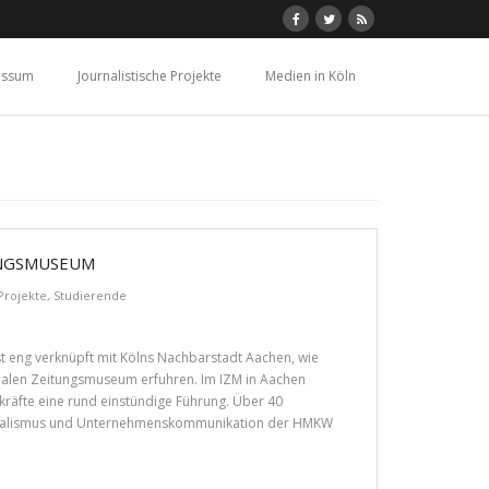
essum
Journalistische Projekte
Medien in Köln
UNGSMUSEUM
Projekte
,
Studierende
t eng verknüpft mit Kölns Nachbarstadt Aachen, wie
onalen Zeitungsmuseum erfuhren. Im IZM in Aachen
kräfte eine rund einstündige Führung. Über 40
urnalismus und Unternehmenskommunikation der HMKW