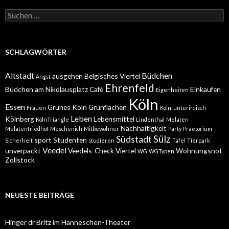
Suchen
nach:
SCHLAGWÖRTER
Altstadt
Büdchen
ausgehen
Belgisches Viertel
Angst
Ehrenfeld
Büdchen am Nikolausplatz
Café
Einkaufen
Eigenheiten
Köln
Essen
Grünes Köln
Grünflächen
Frauen
Köln. unterirdisch
Leben
Kölnberg
Lebensmittel
KölnTriangle
Lindenthal
Melaten
Nachhaltigkeit
Melatenfriedhof
Meschenich
Mitbewohner
Party
Praetorium
Sülz
Südstadt
sport
Studenten
Sicherheit
studieren
Tafel
Tierpark
Veedel
unverpackt
Veedels-Check
Viertel
Wohnungsnot
WG
WGTypen
Zollstock
NEUESTE BEITRÄGE
Hinger dr Britz im Hänneschen-Theater