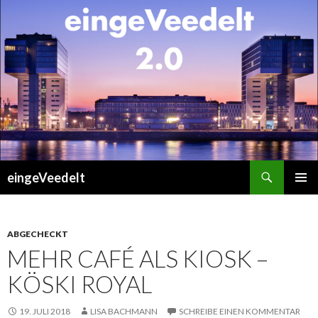
Suchen
eingeVeedelt
ZUM
PRIMÄR
INHALT
MENÜ
SPRINGEN
ABGECHECKT
MEHR CAFÉ ALS KIOSK –
KÖSKI ROYAL
19. JULI 2018
LISA BACHMANN
SCHREIBE EINEN KOMMENTAR