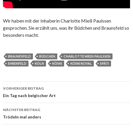
Wir haben mit der Inhaberin Charlotte Mieß Paulssen
gesprochen. Sie erzählt uns, was ihr Büdchen und Braunsfeld so
besonders macht.
BRAUNFSFELD
BÜDCHEN
CHARLOTTE MIESS PAULSSEN
EHRENFELD
KÖLN
KÖSKI
KÖSKI ROYAL
SPÄTI
Beitrags-
VORHERIGER BEITRAG
Navigation
Ein Tag nach belgischer Art
NÄCHSTER BEITRAG
Trödeln mal anders