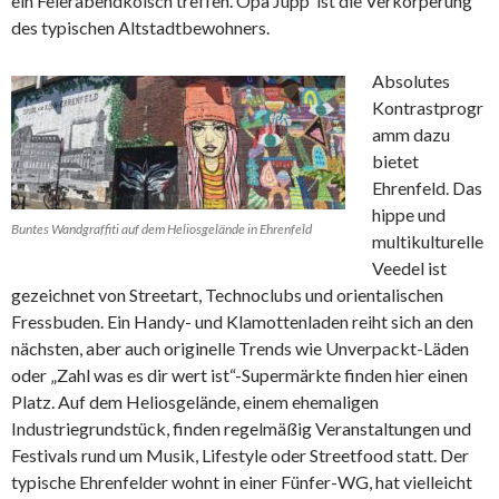
ein Feierabendkölsch treffen. Opa Jupp ist die Verkörperung
des typischen Altstadtbewohners.
Absolutes
Kontrastprogr
amm dazu
bietet
Ehrenfeld. Das
hippe und
Buntes Wandgraffiti auf dem Heliosgelände in Ehrenfeld
multikulturelle
Veedel ist
gezeichnet von Streetart, Technoclubs und orientalischen
Fressbuden. Ein Handy- und Klamottenladen reiht sich an den
nächsten, aber auch originelle Trends wie Unverpackt-Läden
oder „Zahl was es dir wert ist“-Supermärkte finden hier einen
Platz. Auf dem Heliosgelände, einem ehemaligen
Industriegrundstück, finden regelmäßig Veranstaltungen und
Festivals rund um Musik, Lifestyle oder Streetfood statt. Der
typische Ehrenfelder wohnt in einer Fünfer-WG, hat vielleicht