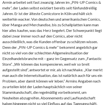
Armin arbeitet seit fast zwanzig Jahren im „PIN-UP Comics &
mehr“, der Laden selbst existiert bereits seit fünfunddreißig
Jahren. Er ist der älteste Comicstore in Köln und hält sich
weiterhin wacker. Von deutschen und amerikanischen Comics,
über Manga und Merchandise, bis zu Schallplatten kann man
hier alles kaufen, was das Herz begehrt. Der Schwerpunkt liegt
dabei zwar immer noch auf den Comics, aber nicht
ausschließlich, was die Kunden offenbar zu schätzen wissen.
Denn der „PIN-UP Comics & mehr“ bekommt angeblich gar
nicht so viel von der schlechten Allgemeinsituation der
Einzelhandelsbranche mit – ganz im Gegensatz zum „Fantastic
Store“. „Wir können das kompensieren, weil wir so breit
aufgestellt sind“, antwortet er mir, als ich nachhake. „Klar merkt
man auch die Internetsituation, das ist natürlich auch für uns ein
Problem, aber damit können wir leben.“ Armins Angaben nach
zu urteilen lebt der Laden hauptsächlich von seiner
Stammkundschaft, die regelmäßig vorbeikommt, um
Neuheiten abzugreifen. Abonnements und Laufkundschaft
haben hingegen nicht so viel Einfluss auf das Tagesgeschäft.