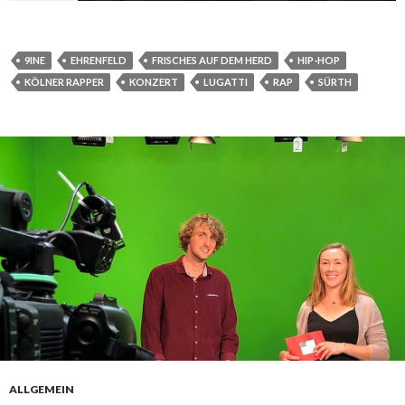
9INE
EHRENFELD
FRISCHES AUF DEM HERD
HIP-HOP
KÖLNER RAPPER
KONZERT
LUGATTI
RAP
SÜRTH
ALLGEMEIN