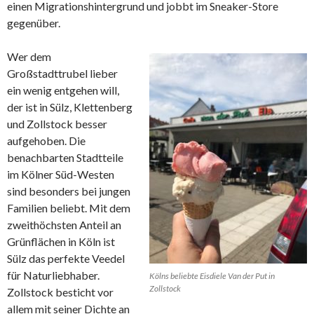
einen Migrationshintergrund und jobbt im Sneaker-Store
gegenüber.
Wer dem
Großstadttrubel lieber
ein wenig entgehen will,
der ist in Sülz, Klettenberg
und Zollstock besser
aufgehoben. Die
benachbarten Stadtteile
im Kölner Süd-Westen
sind besonders bei jungen
Familien beliebt. Mit dem
zweithöchsten Anteil an
Grünflächen in Köln ist
Sülz das perfekte Veedel
für Naturliebhaber.
Kölns beliebte Eisdiele Van der Put in
Zollstock
Zollstock besticht vor
allem mit seiner Dichte an