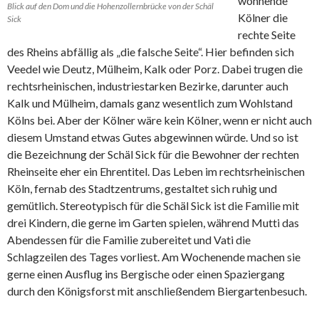
wohnende
Blick auf den Dom und die Hohenzollernbrücke von der Schäl
Kölner die
Sick
rechte Seite
des Rheins abfällig als „die falsche Seite“. Hier befinden sich
Veedel wie Deutz, Mülheim, Kalk oder Porz. Dabei trugen die
rechtsrheinischen, industriestarken Bezirke, darunter auch
Kalk und Mülheim, damals ganz wesentlich zum Wohlstand
Kölns bei. Aber der Kölner wäre kein Kölner, wenn er nicht auch
diesem Umstand etwas Gutes abgewinnen würde. Und so ist
die Bezeichnung der Schäl Sick für die Bewohner der rechten
Rheinseite eher ein Ehrentitel. Das Leben im rechtsrheinischen
Köln, fernab des Stadtzentrums, gestaltet sich ruhig und
gemütlich. Stereotypisch für die Schäl Sick ist die Familie mit
drei Kindern, die gerne im Garten spielen, während Mutti das
Abendessen für die Familie zubereitet und Vati die
Schlagzeilen des Tages vorliest. Am Wochenende machen sie
gerne einen Ausflug ins Bergische oder einen Spaziergang
durch den Königsforst mit anschließendem Biergartenbesuch.