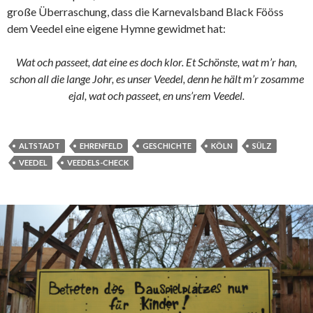
große Überraschung, dass die Karnevalsband Black Fööss
dem Veedel eine eigene Hymne gewidmet hat:
Wat och passeet, dat eine es doch klor. Et Schönste, wat m’r han,
schon all die lange Johr, es unser Veedel, denn he hält m’r zosamme
ejal, wat och passeet, en uns’rem Veedel.
ALTSTADT
EHRENFELD
GESCHICHTE
KÖLN
SÜLZ
VEEDEL
VEEDELS-CHECK