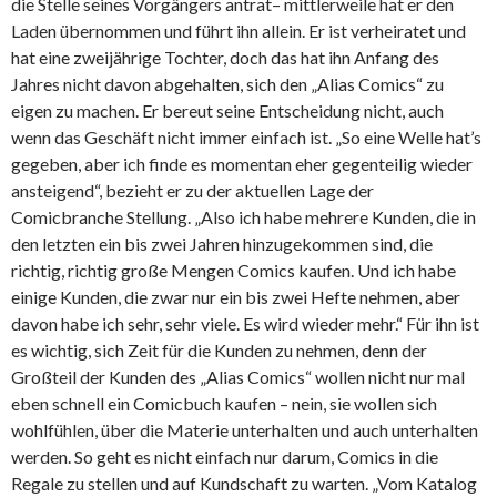
die Stelle seines Vorgängers antrat– mittlerweile hat er den
Laden übernommen und führt ihn allein. Er ist verheiratet und
hat eine zweijährige Tochter, doch das hat ihn Anfang des
Jahres nicht davon abgehalten, sich den „Alias Comics“ zu
eigen zu machen. Er bereut seine Entscheidung nicht, auch
wenn das Geschäft nicht immer einfach ist. „So eine Welle hat’s
gegeben, aber ich finde es momentan eher gegenteilig wieder
ansteigend“, bezieht er zu der aktuellen Lage der
Comicbranche Stellung. „Also ich habe mehrere Kunden, die in
den letzten ein bis zwei Jahren hinzugekommen sind, die
richtig, richtig große Mengen Comics kaufen. Und ich habe
einige Kunden, die zwar nur ein bis zwei Hefte nehmen, aber
davon habe ich sehr, sehr viele. Es wird wieder mehr.“ Für ihn ist
es wichtig, sich Zeit für die Kunden zu nehmen, denn der
Großteil der Kunden des „Alias Comics“ wollen nicht nur mal
eben schnell ein Comicbuch kaufen – nein, sie wollen sich
wohlfühlen, über die Materie unterhalten und auch unterhalten
werden. So geht es nicht einfach nur darum, Comics in die
Regale zu stellen und auf Kundschaft zu warten. „Vom Katalog