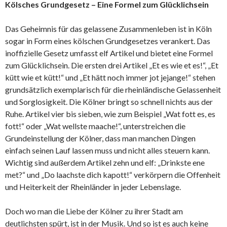
Kölsches Grundgesetz – Eine Formel zum Glücklichsein
Das Geheimnis für das gelassene Zusammenleben ist in Köln
sogar in Form eines kölschen Grundgesetzes verankert. Das
inoffizielle Gesetz umfasst elf Artikel und bietet eine Formel
zum Glücklichsein. Die ersten drei Artikel „Et es wie et es!“, „Et
kütt wie et kütt!“ und „Et hätt noch immer jot jejange!“ stehen
grundsätzlich exemplarisch für die rheinländische Gelassenheit
und Sorglosigkeit. Die Kölner bringt so schnell nichts aus der
Ruhe. Artikel vier bis sieben, wie zum Beispiel „Wat fott es, es
fott!“ oder „Wat wellste maache!“, unterstreichen die
Grundeinstellung der Kölner, dass man manchen Dingen
einfach seinen Lauf lassen muss und nicht alles steuern kann.
Wichtig sind außerdem Artikel zehn und elf: „Drinkste ene
met?“ und „Do laachste dich kapott!“ verkörpern die Offenheit
und Heiterkeit der Rheinländer in jeder Lebenslage.
Doch wo man die Liebe der Kölner zu ihrer Stadt am
deutlichsten spürt, ist in der Musik. Und so ist es auch keine