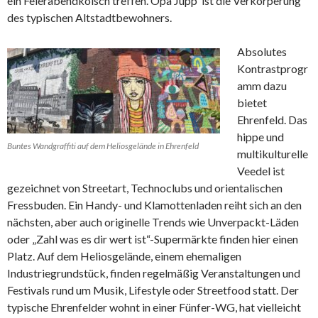
ein Feierabendkölsch treffen. Opa Jupp ist die Verkörperung
des typischen Altstadtbewohners.
Absolutes
Kontrastprogr
amm dazu
bietet
Ehrenfeld. Das
hippe und
Buntes Wandgraffiti auf dem Heliosgelände in Ehrenfeld
multikulturelle
Veedel ist
gezeichnet von Streetart, Technoclubs und orientalischen
Fressbuden. Ein Handy- und Klamottenladen reiht sich an den
nächsten, aber auch originelle Trends wie Unverpackt-Läden
oder „Zahl was es dir wert ist“-Supermärkte finden hier einen
Platz. Auf dem Heliosgelände, einem ehemaligen
Industriegrundstück, finden regelmäßig Veranstaltungen und
Festivals rund um Musik, Lifestyle oder Streetfood statt. Der
typische Ehrenfelder wohnt in einer Fünfer-WG, hat vielleicht