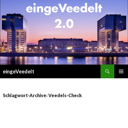
Suchen
eingeVeedelt
ZUM
PRIMÄR
INHALT
MENÜ
SPRINGEN
Schlagwort-Archive: Veedels-Check