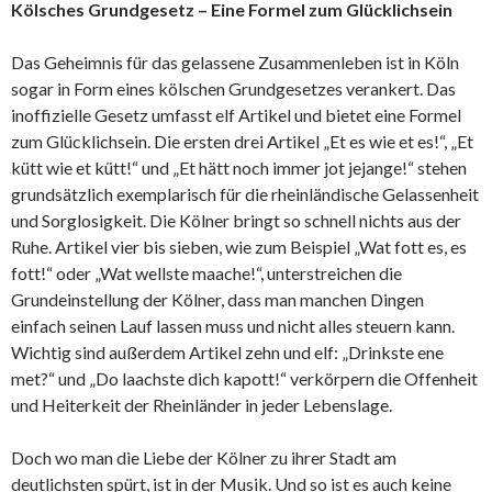
Kölsches Grundgesetz – Eine Formel zum Glücklichsein
Das Geheimnis für das gelassene Zusammenleben ist in Köln
sogar in Form eines kölschen Grundgesetzes verankert. Das
inoffizielle Gesetz umfasst elf Artikel und bietet eine Formel
zum Glücklichsein. Die ersten drei Artikel „Et es wie et es!“, „Et
kütt wie et kütt!“ und „Et hätt noch immer jot jejange!“ stehen
grundsätzlich exemplarisch für die rheinländische Gelassenheit
und Sorglosigkeit. Die Kölner bringt so schnell nichts aus der
Ruhe. Artikel vier bis sieben, wie zum Beispiel „Wat fott es, es
fott!“ oder „Wat wellste maache!“, unterstreichen die
Grundeinstellung der Kölner, dass man manchen Dingen
einfach seinen Lauf lassen muss und nicht alles steuern kann.
Wichtig sind außerdem Artikel zehn und elf: „Drinkste ene
met?“ und „Do laachste dich kapott!“ verkörpern die Offenheit
und Heiterkeit der Rheinländer in jeder Lebenslage.
Doch wo man die Liebe der Kölner zu ihrer Stadt am
deutlichsten spürt, ist in der Musik. Und so ist es auch keine