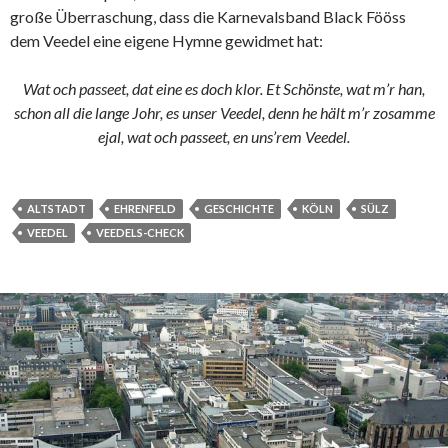
große Überraschung, dass die Karnevalsband Black Fööss
dem Veedel eine eigene Hymne gewidmet hat:
Wat och passeet, dat eine es doch klor. Et Schönste, wat m’r han,
schon all die lange Johr, es unser Veedel, denn he hält m’r zosamme
ejal, wat och passeet, en uns’rem Veedel.
ALTSTADT
EHRENFELD
GESCHICHTE
KÖLN
SÜLZ
VEEDEL
VEEDELS-CHECK