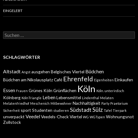
EINGELEBT
Suchen
nach:
SCHLAGWÖRTER
Altstadt
Büdchen
ausgehen
Belgisches Viertel
Angst
Ehrenfeld
Büdchen am Nikolausplatz
Café
Einkaufen
Eigenheiten
Köln
Essen
Grünes Köln
Grünflächen
Frauen
Köln. unterirdisch
Leben
Kölnberg
Lebensmittel
KölnTriangle
Lindenthal
Melaten
Nachhaltigkeit
Melatenfriedhof
Meschenich
Mitbewohner
Party
Praetorium
Sülz
Südstadt
sport
Studenten
Sicherheit
studieren
Tafel
Tierpark
Veedel
unverpackt
Veedels-Check
Viertel
Wohnungsnot
WG
WGTypen
Zollstock