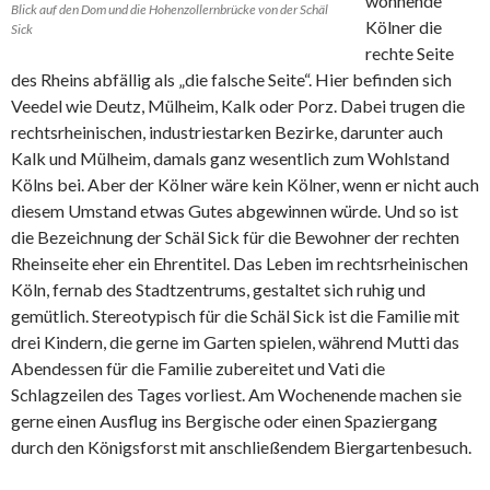
wohnende
Blick auf den Dom und die Hohenzollernbrücke von der Schäl
Kölner die
Sick
rechte Seite
des Rheins abfällig als „die falsche Seite“. Hier befinden sich
Veedel wie Deutz, Mülheim, Kalk oder Porz. Dabei trugen die
rechtsrheinischen, industriestarken Bezirke, darunter auch
Kalk und Mülheim, damals ganz wesentlich zum Wohlstand
Kölns bei. Aber der Kölner wäre kein Kölner, wenn er nicht auch
diesem Umstand etwas Gutes abgewinnen würde. Und so ist
die Bezeichnung der Schäl Sick für die Bewohner der rechten
Rheinseite eher ein Ehrentitel. Das Leben im rechtsrheinischen
Köln, fernab des Stadtzentrums, gestaltet sich ruhig und
gemütlich. Stereotypisch für die Schäl Sick ist die Familie mit
drei Kindern, die gerne im Garten spielen, während Mutti das
Abendessen für die Familie zubereitet und Vati die
Schlagzeilen des Tages vorliest. Am Wochenende machen sie
gerne einen Ausflug ins Bergische oder einen Spaziergang
durch den Königsforst mit anschließendem Biergartenbesuch.