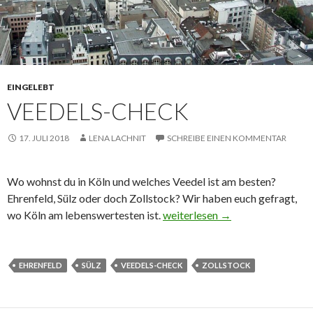
EINGELEBT
VEEDELS-CHECK
17. JULI 2018
LENA LACHNIT
SCHREIBE EINEN KOMMENTAR
Wo wohnst du in Köln und welches Veedel ist am besten?
Ehrenfeld, Sülz oder doch Zollstock? Wir haben euch gefragt,
Veedels-Check
wo Köln am lebenswertesten ist.
weiterlesen
→
EHRENFELD
SÜLZ
VEEDELS-CHECK
ZOLLSTOCK