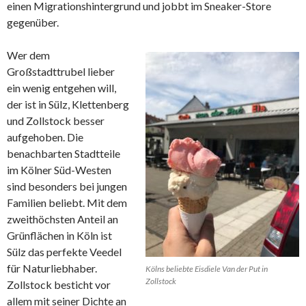
einen Migrationshintergrund und jobbt im Sneaker-Store
gegenüber.
Wer dem
Großstadttrubel lieber
ein wenig entgehen will,
der ist in Sülz, Klettenberg
und Zollstock besser
aufgehoben. Die
benachbarten Stadtteile
im Kölner Süd-Westen
sind besonders bei jungen
Familien beliebt. Mit dem
zweithöchsten Anteil an
Grünflächen in Köln ist
Sülz das perfekte Veedel
für Naturliebhaber.
Kölns beliebte Eisdiele Van der Put in
Zollstock
Zollstock besticht vor
allem mit seiner Dichte an