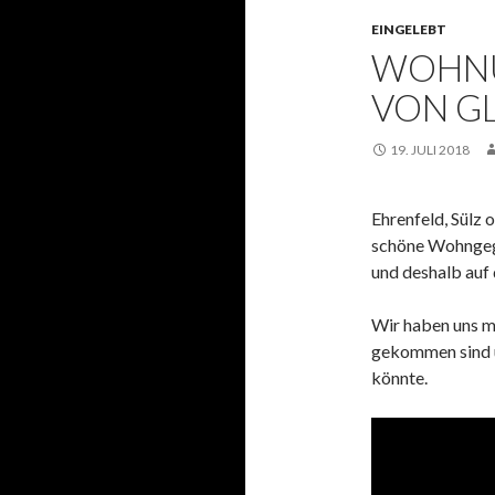
EINGELEBT
WOHNU
VON GL
19. JULI 2018
Ehrenfeld, Sülz o
schöne Wohngege
und deshalb auf
Wir haben uns m
gekommen sind 
könnte.