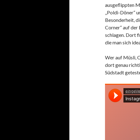
ausgeflippten 
„Poldi-Döner“ un
Besonderheit, di
Corner“ auf der
schlagen. Dort f
die man sich id
Wer auf Müsli, C
dort genau richt
Südstadt getest