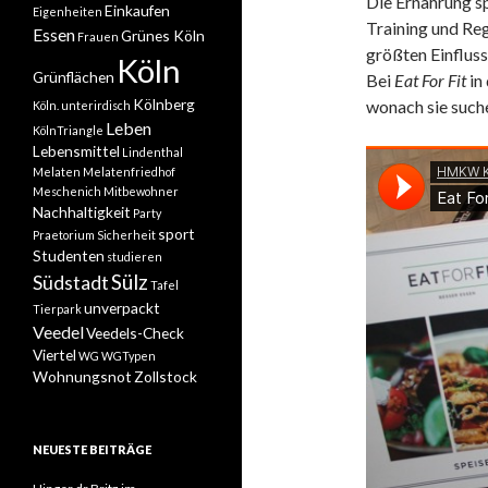
Die Ernährung sp
Einkaufen
Eigenheiten
Training und Re
Essen
Grünes Köln
Frauen
größten Einfluss
Köln
Grünflächen
Bei
Eat For Fit
in
Kölnberg
wonach sie suche
Köln. unterirdisch
Leben
KölnTriangle
Lebensmittel
Lindenthal
Melaten
Melatenfriedhof
Meschenich
Mitbewohner
Nachhaltigkeit
Party
sport
Praetorium
Sicherheit
Studenten
studieren
Sülz
Südstadt
Tafel
unverpackt
Tierpark
Veedel
Veedels-Check
Viertel
WG
WGTypen
Wohnungsnot
Zollstock
NEUESTE BEITRÄGE