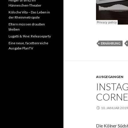
Hinger dr Britz im
Hänneschen-Theater
Kölsche Vita – Das Leben in
der Rheinmetropole
Eltern müssen draußen
bleiben
Lugatti & 9ine: Releaseparty
Eine neue, facettenreiche
ERNÄHRUNG
Ausgabe PlanTV
AUSGEGANGEN
INSTAG
CORNE
10. JANUAR 2019
Die Kölner Südst