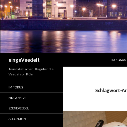
ZUM INHA
Suchen
eingeVeedelt
IM FOKUS
Journalistischer Blog über die
Veedel von Köln
IM FOKUS
Schlagwort-Ar
EINGESETZT
SZENEVEEDEL
ALLGEMEIN