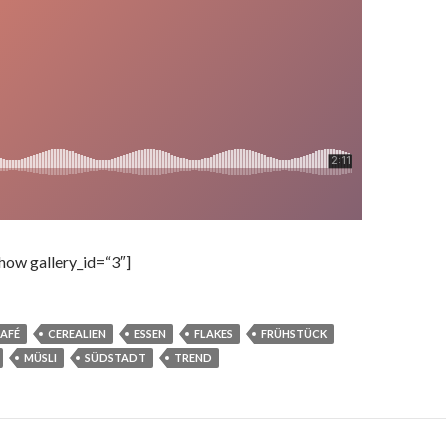
show gallery_id=“3″]
AFÉ
CEREALIEN
ESSEN
FLAKES
FRÜHSTÜCK
MÜSLI
SÜDSTADT
TREND