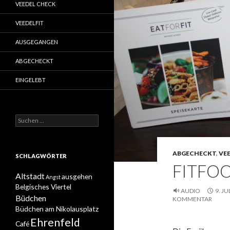
VEEDEL CHECK
VEEDELFIT
AUSGEGANGEN
ABGECHECKT
EINGELEBT
Suchen
nach:
ABGECHECKT
,
VEE
SCHLAGWÖRTER
FITFO
Altstadt
ausgehen
Angst
Belgisches Viertel
AUDIO
9. JU
Büdchen
KOMMENTAR
Büdchen am Nikolausplatz
Ehrenfeld
Café