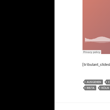
[tribulant_slide
AUSGEHEN
C
INSTA
KÖLN