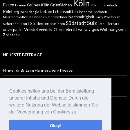
Köln
Essen
Grünes Köln
Grünflächen
Frauen
Köln. unterirdisch
Leben
Kölnberg
Lebensmittel
KölnTriangle
Lindenthal
Melaten
Nachhaltigkeit
Melatenfriedhof
Meschenich
Mitbewohner
Party
Praetorium
Sülz
Südstadt
sport
Studenten
Sicherheit
studieren
Tafel
Tierpark
Veedel
unverpackt
Veedels-Check
Viertel
Wohnungsnot
WG
WGTypen
Zollstock
NEUESTE BEITRÄGE
Hinger dr Britz im Hänneschen-Theater
Kölsche Vita – Das Leben in der Rheinmetropole
Cookies helfen uns bei der Bereitstellung
Eltern müssen draußen bleiben
unserer Inhalte und Dienste. Durch die
Lugatti & 9ine: Releaseparty
weitere Nutzung der Webseite stimmen Sie
der Verwendung von Cookies zu.
Eine neue, facettenreiche Ausgabe PlanTV
Okay!