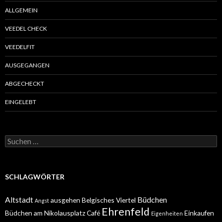
ALLGEMEIN
VEEDEL CHECK
VEEDELFIT
AUSGEGANGEN
ABGECHECKT
EINGELEBT
Suchen
nach:
SCHLAGWÖRTER
Altstadt
Büdchen
ausgehen
Belgisches Viertel
Angst
Ehrenfeld
Büdchen am Nikolausplatz
Café
Einkaufen
Eigenheiten