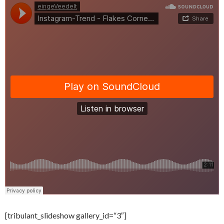
[tribulant_slideshow gallery_id=“3″]