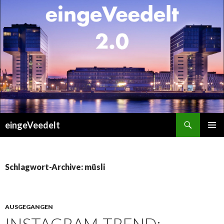
Suchen
eingeVeedelt
ZUM
PRIMÄR
INHALT
MENÜ
SPRINGEN
Schlagwort-Archive: müsli
AUSGEGANGEN
INSTAGRAM-TREND: