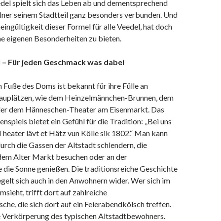
edel spielt sich das Leben ab und dementsprechend
ölner seinem Stadtteil ganz besonders verbunden. Und
eingültigkeit dieser Formel für alle Veedel, hat doch
ne eigenen Besonderheiten zu bieten.
 – Für jeden Geschmack was dabei
 Fuße des Doms ist bekannt für ihre Fülle an
hauplätzen, wie dem Heinzelmännchen-Brunnen, dem
der dem Hänneschen-Theater am Eisenmarkt. Das
spiels bietet ein Gefühl für die Tradition: „Bei uns
heater lävt et Hätz vun Kölle sik 1802.“ Man kann
urch die Gassen der Altstadt schlendern, die
dem Alter Markt besuchen oder an der
die Sonne genießen. Die traditionsreiche Geschichte
egelt sich auch in den Anwohnern wider. Wer sich im
sieht, trifft dort auf zahlreiche
e, die sich dort auf ein Feierabendkölsch treffen.
e Verkörperung des typischen Altstadtbewohners.