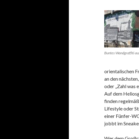
Buntes Wandgraffiti au
orientalischen F
an den nächsten
oder „Zahl was e
Auf dem Heliosg
finden regelmäß
Lifestyle oder S
einer Fünfer-WG,
jobbt im Sneake
Wer dem Großsta