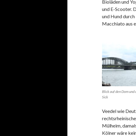
Bioläden und Yo
und E-Scooter. D
und Hund durch 
Macchiato aus 
Blick auf den Dom und 
Sick
Veedel wie Deut
rechtsrheinische
Mülheim, damals
Kölner wäre kei