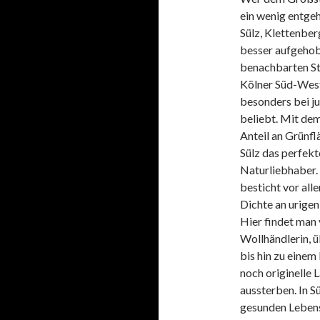
ein wenig entgehe
Sülz, Klettenber
besser aufgehob
benachbarten St
Kölner Süd-West
besonders bei j
beliebt. Mit de
Anteil an Grünflä
Sülz das perfekt
Naturliebhaber.
besticht vor all
Dichte an urigen
Hier findet man 
Wollhändlerin, ü
bis hin zu einem
noch originelle 
aussterben. In S
gesunden Lebenss