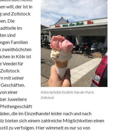
n will, der ist in
g und Zollstock
en. Die
adtteile im
en sind
ungen Familien
m zweithöchsten
chen in Köln ist
e Veedel für
 Zollstock
em mit seiner
 Geschäften.
von einer
Kölns beliebte Eisdiele Van der Put in
Zollstock
ber Juweliere
 Pfeifengeschäft
Läden, die im Einzelhandel leider nach und nach
ülz bieten sich einem zahlreiche Möglichkeiten einen
til zu verfolgen. Hier wimmelt es nur so von