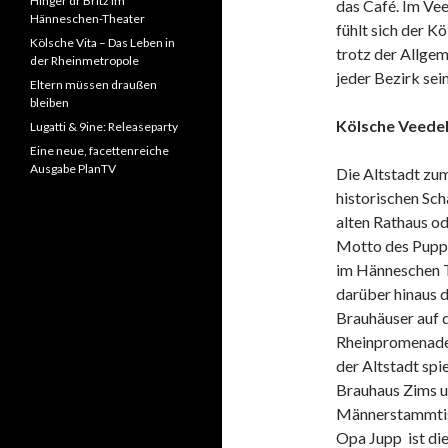
Hinger dr Britz im
das Café. Im Ve
Hänneschen-Theater
fühlt sich der K
Kölsche Vita – Das Leben in
trotz der Allgem
der Rheinmetropole
jeder Bezirk sei
Eltern müssen draußen
bleiben
Kölsche Veedel
Lugatti & 9ine: Releaseparty
Eine neue, facettenreiche
Ausgabe PlanTV
Die Altstadt zum
historischen Sc
alten Rathaus o
Motto des Puppen
im Hänneschen T
darüber hinaus d
Brauhäuser auf 
Rheinpromenade 
der Altstadt spi
Brauhaus Zims um
Männerstammtisch
Opa Jupp ist di