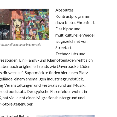
Absolutes
Kontrastprogramm
dazu bietet Ehrenfeld.
Das hippe und
multikulturelle Veedel
ist gezeichnet von
f dem Heliosgelände in Ehrenfeld
Streetart,
Technoclubs und
ressbuden. Ein Handy- und Klamottenladen reiht sich
, aber auch originelle Trends wie Unverpackt-Läden
s dir wert ist“-Supermärkte finden hier einen Platz.
elände, einem ehemaligen Industriegrundstück,
ig Veranstaltungen und Festivals rund um Musik,
treetfood statt. Der typische Ehrenfelder wohnt in
 hat vielleicht einen Migrationshintergrund und
r-Store gegenüber.
dttrubel lieber