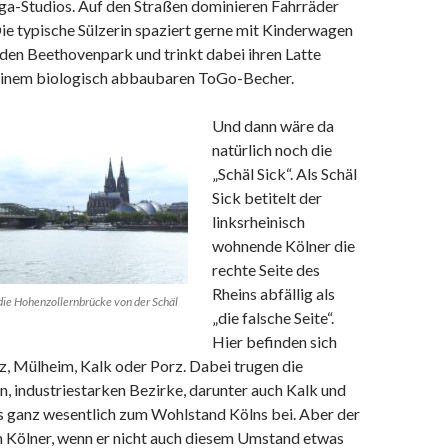
ga-Studios. Auf den Straßen dominieren Fahrräder
ie typische Sülzerin spaziert gerne mit Kinderwagen
den Beethovenpark und trinkt dabei ihren Latte
einem biologisch abbaubaren ToGo-Becher.
Und dann wäre da
natürlich noch die
„Schäl Sick“. Als Schäl
Sick betitelt der
linksrheinisch
wohnende Kölner die
rechte Seite des
Rheins abfällig als
die Hohenzollernbrücke von der Schäl
„die falsche Seite“.
Hier befinden sich
z, Mülheim, Kalk oder Porz. Dabei trugen die
n, industriestarken Bezirke, darunter auch Kalk und
 ganz wesentlich zum Wohlstand Kölns bei. Aber der
n Kölner, wenn er nicht auch diesem Umstand etwas