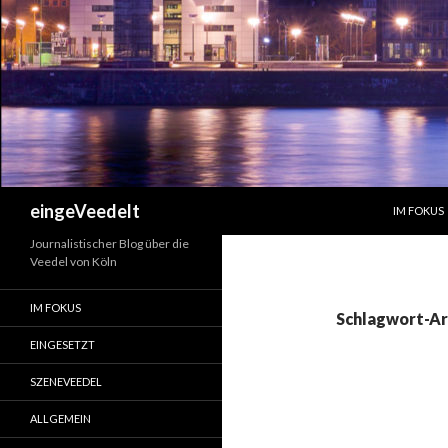
ZUM INHA
Suchen
eingeVeedelt
IM FOKUS
Journalistischer Blog über die
Veedel von Köln
IM FOKUS
Schlagwort-Ar
EINGESETZT
SZENEVEEDEL
ALLGEMEIN