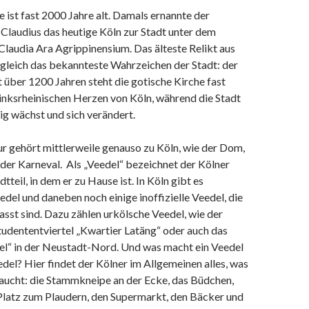
 ist fast 2000 Jahre alt. Damals ernannte der
Claudius das heutige Köln zur Stadt unter dem
laudia Ara Agrippinensium. Das älteste Relikt aus
zugleich das bekannteste Wahrzeichen der Stadt: der
 über 1200 Jahren steht die gotische Kirche fast
inksrheinischen Herzen von Köln, während die Stadt
g wächst und sich verändert.
r gehört mittlerweile genauso zu Köln, wie der Dom,
der Karneval. Als „Veedel“ bezeichnet der Kölner
dtteil, in dem er zu Hause ist. In Köln gibt es
del und daneben noch einige inoffizielle Veedel, die
fasst sind. Dazu zählen urkölsche Veedel, wie der
Studententviertel „Kwartier Latäng“ oder auch das
tel“ in der Neustadt-Nord. Und was macht ein Veedel
del? Hier findet der Kölner im Allgemeinen alles, was
aucht: die Stammkneipe an der Ecke, das Büdchen,
Platz zum Plaudern, den Supermarkt, den Bäcker und