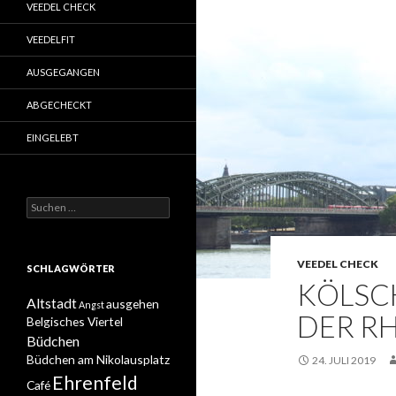
VEEDEL CHECK
VEEDELFIT
AUSGEGANGEN
ABGECHECKT
EINGELEBT
Suchen
nach:
VEEDEL CHECK
SCHLAGWÖRTER
KÖLSCH
Altstadt
ausgehen
Angst
DER R
Belgisches Viertel
Büdchen
Büdchen am Nikolausplatz
24. JULI 2019
Ehrenfeld
Café