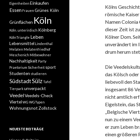
Einkaufen
Eigenheiten
Kölns Geschichte
Essen
Grünes Köln
Frauen
römische Kaiser 
Köln
Namen Colonia C
Grünflächen
dieser Zeit ist 
Kölnberg
Köln. unterirdisch
Leben
Kölner Dom. Seit
KölnTriangle
Lebensmittel
unverändert im l
Lindenthal
Melaten
Melatenfriedhof
drum herum steti
Meschenich
Mitbewohner
Nachhaltigkeit
Party
Die Veedelskultu
sport
Praetorium
Sicherheit
Studenten
das Kölsch oder 
studieren
Sülz
Südstadt
liebevoll den Sta
Tafel
unverpackt
insgesamt 86 Vee
Tierpark
Veedel
Veedels-Check
nicht amtlich er
Viertel
WG
WGTypen
Eigelstein, das 
Wohnungsnot
Zollstock
„Belgische Vier
nun zu einem Vee
er zum Leben br
NEUESTE BEITRÄGE
einen größeren 