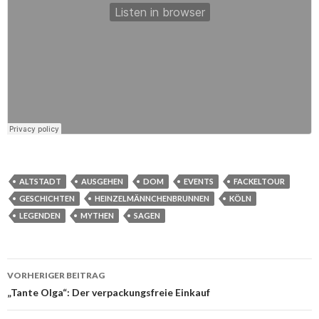
ALTSTADT
AUSGEHEN
DOM
EVENTS
FACKELTOUR
GESCHICHTEN
HEINZELMÄNNCHENBRUNNEN
KÖLN
LEGENDEN
MYTHEN
SAGEN
Beitrags-
VORHERIGER BEITRAG
Navigation
„Tante Olga“: Der verpackungsfreie Einkauf