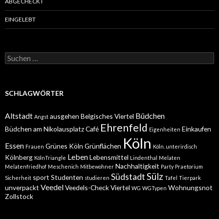
ABGECHECKT
EINGELEBT
Suchen
nach:
SCHLAGWÖRTER
Altstadt
Büdchen
ausgehen
Belgisches Viertel
Angst
Ehrenfeld
Büdchen am Nikolausplatz
Café
Einkaufen
Eigenheiten
Köln
Essen
Grünes Köln
Grünflächen
Frauen
Köln. unterirdisch
Leben
Kölnberg
Lebensmittel
KölnTriangle
Lindenthal
Melaten
Nachhaltigkeit
Melatenfriedhof
Meschenich
Mitbewohner
Party
Praetorium
Sülz
Südstadt
sport
Studenten
Sicherheit
studieren
Tafel
Tierpark
Veedel
unverpackt
Veedels-Check
Viertel
Wohnungsnot
WG
WGTypen
Zollstock