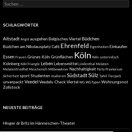
Suchen
nach:
SCHLAGWÖRTER
Altstadt
Büdchen
ausgehen
Belgisches Viertel
Angst
Ehrenfeld
Büdchen am Nikolausplatz
Café
Einkaufen
Eigenheiten
Köln
Essen
Grünes Köln
Grünflächen
Frauen
Köln. unterirdisch
Leben
Kölnberg
Lebensmittel
KölnTriangle
Lindenthal
Melaten
Nachhaltigkeit
Melatenfriedhof
Meschenich
Mitbewohner
Party
Praetorium
Sülz
Südstadt
sport
Studenten
Sicherheit
studieren
Tafel
Tierpark
Veedel
unverpackt
Veedels-Check
Viertel
Wohnungsnot
WG
WGTypen
Zollstock
NEUESTE BEITRÄGE
Hinger dr Britz im Hänneschen-Theater