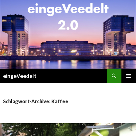
Suchen
eingeVeedelt
ZUM
PRIMÄR
INHALT
MENÜ
SPRINGEN
Schlagwort-Archive: Kaffee