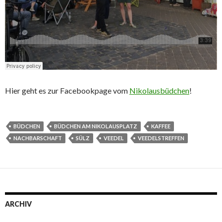
Hier geht es zur Facebookpage vom
Nikolausbüdchen
!
BÜDCHEN
BÜDCHEN AM NIKOLAUSPLATZ
KAFFEE
NACHBARSCHAFT
SÜLZ
VEEDEL
VEEDELSTREFFEN
ARCHIV