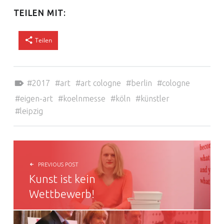
TEILEN MIT:
Teilen
Tagged as:
2017
art
art cologne
berlin
cologne
eigen-art
koelnmesse
köln
künstler
leipzig
BEITRAGSNAVIGATION
PREVIOUS POST
Kunst ist kein
Wettbewerb!