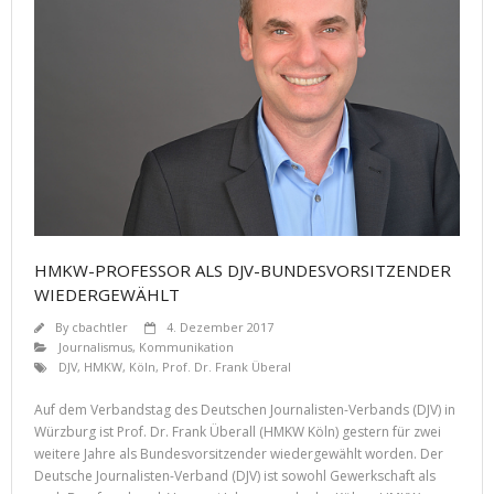
HMKW-PROFESSOR ALS DJV-BUNDESVORSITZENDER
WIEDERGEWÄHLT
By
cbachtler
4. Dezember 2017
Journalismus
,
Kommunikation
DJV
,
HMKW
,
Köln
,
Prof. Dr. Frank Überal
Auf dem Verbandstag des Deutschen Journalisten-Verbands (DJV) in
Würzburg ist Prof. Dr. Frank Überall (HMKW Köln) gestern für zwei
weitere Jahre als Bundesvorsitzender wiedergewählt worden. Der
Deutsche Journalisten-Verband (DJV) ist sowohl Gewerkschaft als