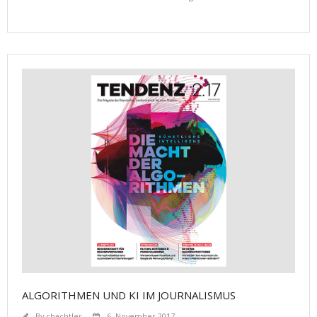
ALGORITHMEN UND KI IM JOURNALISMUS
By
cbachtler
6. November 2017