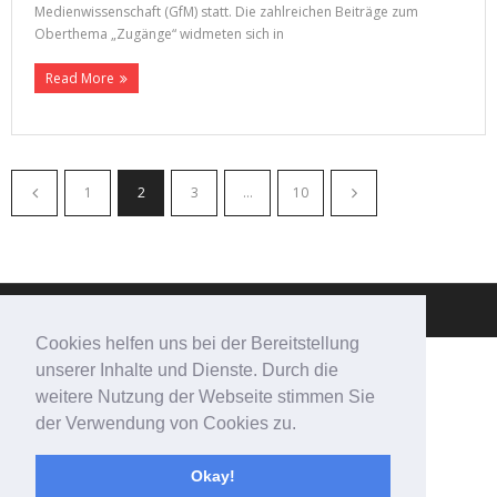
Medienwissenschaft (GfM) statt. Die zahlreichen Beiträge zum
Oberthema „Zugänge“ widmeten sich in
Read More
1
2
3
…
10
Theme by
Think Up Themes Ltd
. Powered by
WordPress
.
Cookies helfen uns bei der Bereitstellung
unserer Inhalte und Dienste. Durch die
weitere Nutzung der Webseite stimmen Sie
der Verwendung von Cookies zu.
Okay!