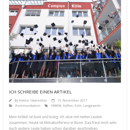
ICH SCHREIBE EINEN ARTIKEL
By
Hektor Haarkötter
15. November 2017
Kommunikation
HMKW
,
Kaffee
,
Köln
,
Langeweile
Mein Artikel ist bunt und lustig. Ich sitze mit netten Leuten
zusammen. Heute ist Klimakonferenz in Bonn. Das freut mich sehr.
Auch andere Leute haben schon darüber geschrieben.